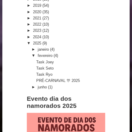
►
2019
(54)
►
2020
(35)
►
2021
(27)
►
2022
(10)
►
2023
(12)
►
2024
(10)
▼
2025
(9)
►
janeiro
(4)
▼
fevereiro
(4)
Task Joey
Task Seto
Task Ryo
PRÉ-CARNAVAL 🎊 2025
►
junho
(1)
Evento dia dos
namorados 2025