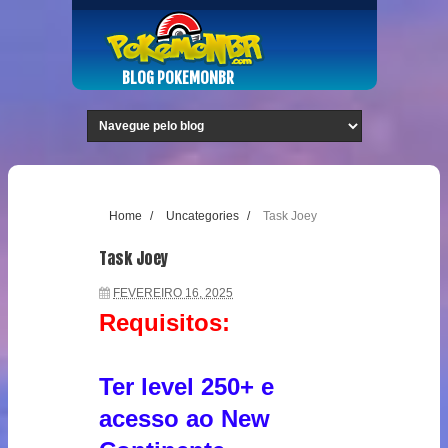
BLOG POKEMONBR
Home
/
Uncategories
/
Task Joey
Task Joey
FEVEREIRO 16, 2025
Requisitos:
Ter level 250+ e
acesso ao New