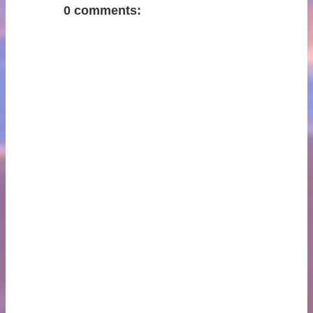
FACEBOO
0 comments:
K COMMENT