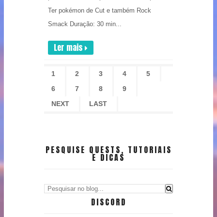
Ter pokémon de Cut e também Rock
Smack Duração: 30 min...
Ler mais
1
2
3
4
5
6
7
8
9
NEXT
LAST
PESQUISE QUESTS, TUTORIAIS
E DICAS
DISCORD