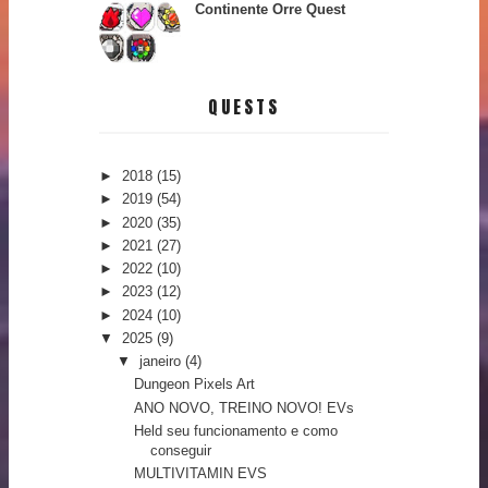
Continente Orre Quest
QUESTS
►
2018
(15)
►
2019
(54)
►
2020
(35)
►
2021
(27)
►
2022
(10)
►
2023
(12)
►
2024
(10)
▼
2025
(9)
▼
janeiro
(4)
Dungeon Pixels Art
ANO NOVO, TREINO NOVO! EVs
Held seu funcionamento e como
conseguir
MULTIVITAMIN EVS