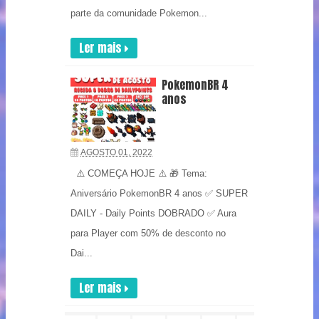
parte da comunidade Pokemon...
Ler mais
PokemonBR 4
anos
AGOSTO 01, 2022
⚠️ COMEÇA HOJE ⚠️ 🎁 Tema:
Aniversário PokemonBR 4 anos ✅ SUPER
DAILY - Daily Points DOBRADO ✅ Aura
para Player com 50% de desconto no
Dai...
Ler mais