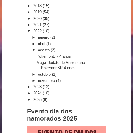
►
2018
(15)
►
2019
(54)
►
2020
(35)
►
2021
(27)
▼
2022
(10)
►
janeiro
(2)
►
abril
(1)
▼
agosto
(2)
PokemonBR 4 anos
Mega Update de Aniversário
PokemonBR 4 anos!
►
outubro
(1)
►
novembro
(4)
►
2023
(12)
►
2024
(10)
►
2025
(9)
Evento dia dos
namorados 2025