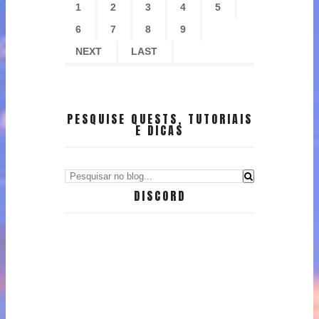
1
2
3
4
5
6
7
8
9
NEXT
LAST
PESQUISE QUESTS, TUTORIAIS
E DICAS
DISCORD