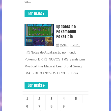
da...
Ler mais
Updates no
PokemonBR
PokeTibia
MAIO 19, 2021
💥 Notas de Atualização no mundo
PokemonBR 💥 NOVOS TMS Sandstorm
Mystical Fire Magical Leaf Brutal Swing
MAIS DE 30 NOVOS DROPS ℹ️ Bora...
Ler mais
1
2
3
4
5
6
7
8
9