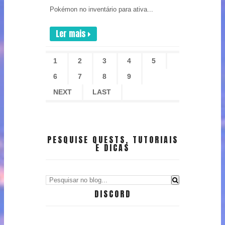
Pokémon no inventário para ativa...
Ler mais
1
2
3
4
5
6
7
8
9
NEXT
LAST
PESQUISE QUESTS, TUTORIAIS
E DICAS
DISCORD