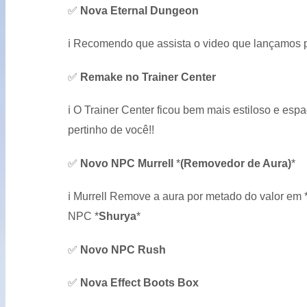
✅
Nova Eternal Dungeon
ℹ️
Recomendo que assista o video que lançamos 
✅
Remake no Trainer Center
ℹ️
O Trainer Center ficou bem mais estiloso e esp
pertinho de você!!
✅
Novo NPC Murrell
*
(Removedor de Aura)
*
ℹ️
Murrell Remove a aura por metado do valor em
NPC
*
Shurya
*
✅
Novo NPC Rush
✅
Nova Effect Boots Box