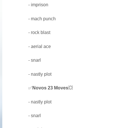
- imprison
- mach punch
- rock blast
- aerial ace
- snarl
- nastly plot
✅
Novos 23 Moves
💥
- nastly plot
- snarl