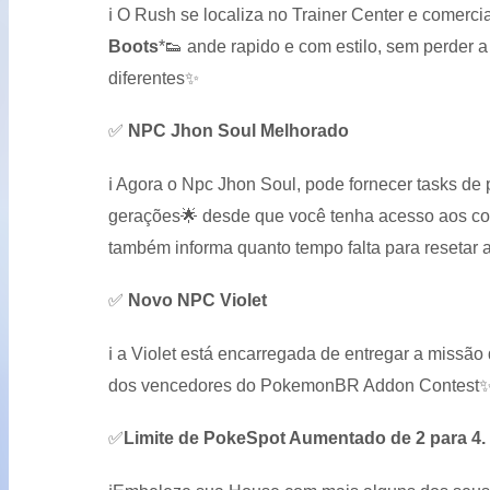
ℹ️
O Rush se localiza no Trainer Center e comerci
Boots
*
👟
ande rapido e com estilo, sem perder a 
diferentes
✨
✅
NPC Jhon Soul Melhorado
ℹ️
Agora o Npc Jhon Soul, pode fornecer tasks de
gerações
🌟
desde que você tenha acesso aos co
também informa quanto tempo falta para resetar a 
✅
Novo NPC Violet
ℹ️
a Violet está encarregada de entregar a missã
dos vencedores do PokemonBR Addon Contest
✅
Limite de PokeSpot Aumentado de 2 para 4.