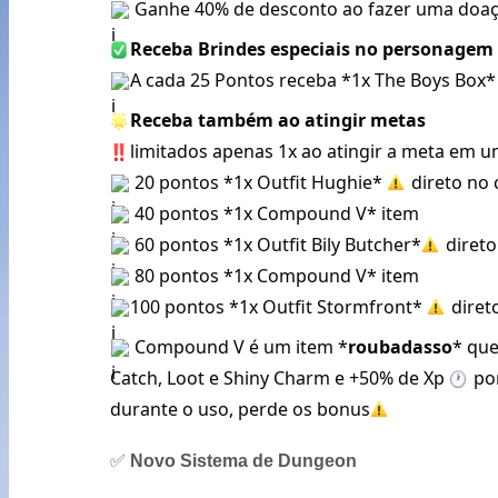
 Ganhe 40% de desconto ao fazer uma doa
Receba Brindes especiais no personagem 
A cada 25 Pontos receba *1x The Boys Box*
Receba também ao atingir metas
limitados apenas 1x ao atingir a meta em
 20 pontos *1x Outfit Hughie* 
 direto no
 40 pontos *1x Compound V* item
 60 pontos *1x Outfit Bily Butcher*
 diret
 80 pontos *1x Compound V* item
100 pontos *1x Outfit Stormfront* 
 diret
 Compound V é um item *
roubadasso
* que
Catch, Loot e Shiny Charm e +50% de Xp 
 po
durante o uso, perde os bonus
✅
Novo Sistema de Dungeon