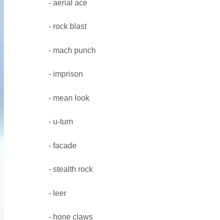
- aerial ace
- rock blast
- mach punch
- imprison
- mean look
- u-turn
- facade
- stealth rock
- leer
- hone claws