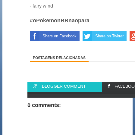
- fairy wind
#oPokemonBRnaopara
Share on Facebook
Share on Twitter
POSTAGENS RELACIONADAS
BLOGGER COMMENT
FACEBOO
0 comments: