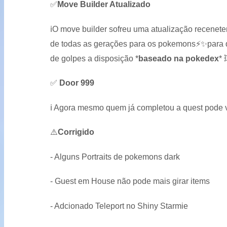
✅
Move Builder Atualizado
ℹ️
O move builder sofreu uma atualização recenet
de todas as gerações para os pokemons
⚡
✨
para
de golpes a disposição
*
baseado na pokedex
*
✅
Door 999
ℹ️
Agora mesmo quem já completou a quest pode volt
⚠️
Corrigido
- Alguns Portraits de pokemons dark
- Guest em House não pode mais girar items
- Adcionado Teleport no Shiny Starmie