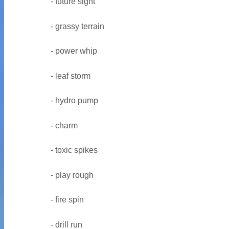
- future sight
- grassy terrain
- power whip
- leaf storm
- hydro pump
- charm
- toxic spikes
- play rough
- fire spin
- drill run