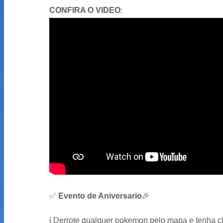
CONFIRA O VIDEO
:
✅
Evento de Aniversario
🎉
ℹ️
Derrote qualquer pokemon pelo mapa e tenha c