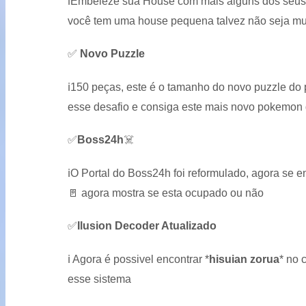
ℹ️
Embeleze sua House com mais alguns dos seus
você tem uma house pequena talvez não seja mui
✅
Novo Puzzle
ℹ️
150 peças, este é o tamanho do novo puzzle 
esse desafio e consiga este mais novo pokemon
✅
Boss24h
☠️
ℹ️
O Portal do Boss24h foi reformulado, agora se en
🚪
agora mostra se esta ocupado ou não
✅
Ilusion Decoder Atualizado
ℹ️
Agora é possivel encontrar
*
hisuian zorua
*
no c
esse sistema