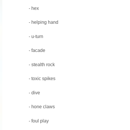
- hex
- helping hand
- u-turn
- facade
- stealth rock
- toxic spikes
- dive
- hone claws
- foul play