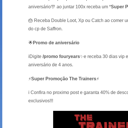
aniversário
🎊
ao juntar 100x receba um
*
Super 
🎂
Receba Double Loot, Xp ou Catch ao comer u
do cp de Saffron.
🌟
Promo de aniversário
ℹ️
Digite
/promo fouryears
✨
e receba 30 dias vip
aniversário de 4 anos.
⚡
Super Promoção The Trainers
⚡
ℹ️
Confira no proximo post e garanta 40% de desco
exclusivos!!!