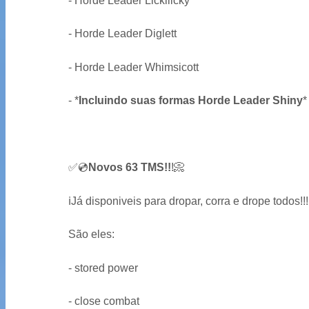
- Horde Leader Lickilicky
- Horde Leader Diglett
- Horde Leader Whimsicott
-
*
Incluindo suas formas Horde Leader Shiny
*
✅
💿
Novos 63 TMS!!
!
📀
ℹ️
Já disponiveis para dropar, corra e drope todos!!!
São eles:
- stored power
- close combat