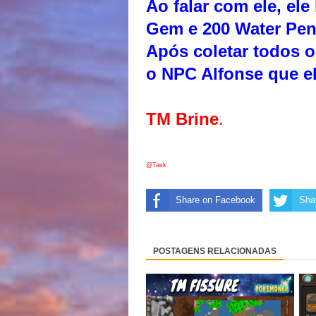
Ao falar com ele, ele
Gem e 200 Water Pen
Após coletar todos o
o NPC Alfonse que e
TM Brine
.
@Task
Share on Facebook
Shar
POSTAGENS RELACIONADAS