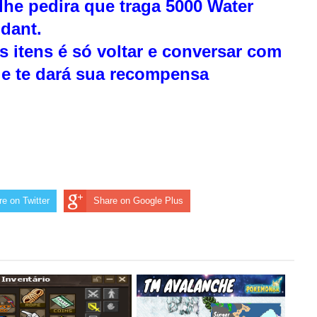
 lhe pedira que traga 5000 Water
dant.
s itens é só voltar e conversar com
le te dará sua recompensa
e on Twitter
Share on Google Plus