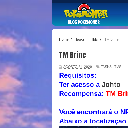
BLOG POKEMONBR
Home
/
Tasks
/
TMs
/
TM Brine
TM Brine
AGOSTO 21, 2020
TASKS
,
TMS
Requisitos:
Ter acesso a
Johto
Recompensa:
TM Bri
Você encontrará o N
Abaixo a localizaçã