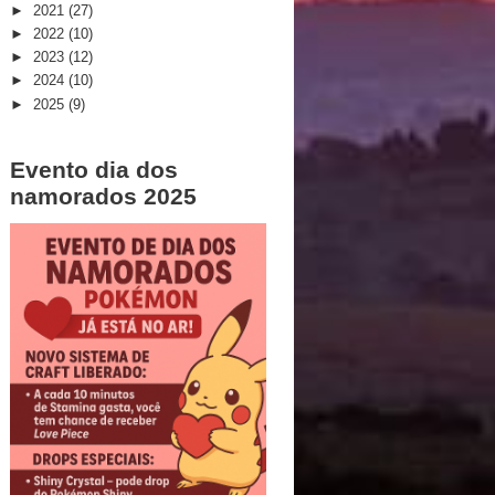
►
2021
(27)
►
2022
(10)
►
2023
(12)
►
2024
(10)
►
2025
(9)
Evento dia dos
namorados 2025