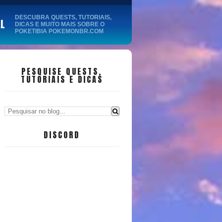
DESCUBRA QUESTS, TUTORIAIS,
AL
DICAS E MUITO MAIS SOBRE O
POKETIBIA POKEMONBR.COM
PESQUISE QUESTS,
TUTORIAIS E DICAS
DISCORD