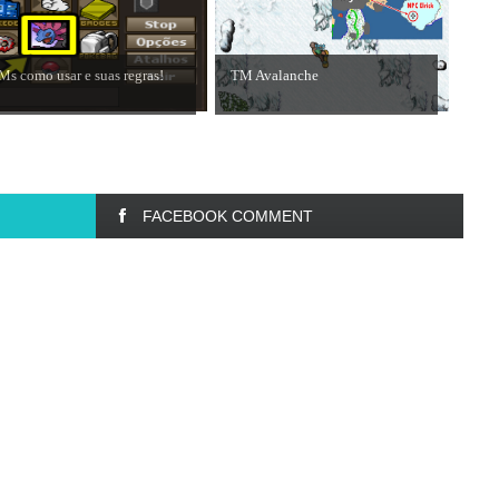
Ms como usar e suas regras!
TM Avalanche
FACEBOOK COMMENT