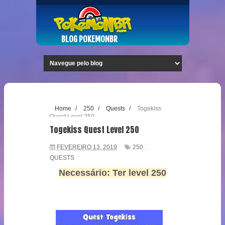
BLOG POKEMONBR
Home
/
250
/
Quests
/
Togekiss
Quest Level 250
Togekiss Quest Level 250
FEVEREIRO 13, 2019
250
,
QUESTS
Necessário: Ter level 250